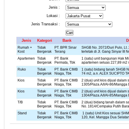
Jenis :
Lokasi :
Jenis Transaksi :
Jenis
Kategori
Bank
D
Rumah +
Tidak
PT. BPR Sinar
SHGB No. 2072/Duri Pulo, Lt.
Kost
Bergerak
Terang
terletak di Jl. Gang Sinyar III N
Apartemen
Tidak
PT. Bank
1 (satu) unit bangunan Hak M
Bergerak
Permata, Tbk
apartemen seluas 227,89 m2 s
Ruko
Tidak
PT. Bank CIMB
1 (satu) bidang tanah SHGB 
Bergerak
Niaga, Tbk
74 m2, a.n. ALEX SUCIPTO TAN,
Kios
Tidak
PT. Bank CIMB
2 (dua) unit kios dijual dalam
Bergerak
Niaga, Tbk
1305/Plaza.A/I/AI-86/Mangga 
Kios
Tidak
PT. Bank CIMB
2 (dua) unit kios dijual dalam
Bergerak
Niaga, Tbk
1304/Plaza.A/I/AI-85/Mangga 
T/B
Tidak
PT. Bank CIMB
2 (dua) bidang tanah dalam 
Bergerak
Niaga, Tbk
No. 1814/Cempaka Putih Barat
Stand
Tidak
PT. Bank CIMB
1 (satu) Unit Kios sesuai SH
Bergerak
Niaga, Tbk
120, Kel. Mangga Dua Selatan,