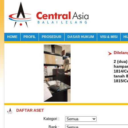
HOME
PROFIL
PROSEDUR
DASAR HUKUM
VISI & MISI
HU
Dilelan
2 (dua
hampar
1814/C
tanah 
1815/C
DAFTAR ASET
Kategori :
Bank :