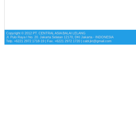
Copyright © 2012 PT. CENTRAL ASIA BALAI LELANG
Jl. Pulo Raya I No. 20. Jakarta Selatan 12170, DKI Jakarta - INDONESIA
Telp. +6221 2972 1718-19 | Fax. +6221 2972 1720 | cabl.jkt@gmail.com