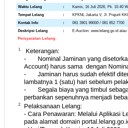
Waktu Lelang
:
Kamis, 16 Juli 2026, Pk. 10.40 W
Tempat Lelang
:
KPKNL Jakarta V, Jl. Prajurit K
Kontak Info
:
081 3901 99000 / 081 852 7700
Deskripsi Lelang
:
E-Auction: www.lelang.go.id atau 
Persyaratan Lelang
1.
Keterangan:
-
Nominal Jaminan yang disetorkan
Account) harus sama dengan Nominal
-
Jaminan harus sudah efektif dit
lambatnya 1 (satu) hari sebelum pel
-
Segala biaya yang timbul sebag
perbankan sepenuhnya menjadi beban
2.
Pelaksanaan Lelang:
- Cara Penawaran: Melalui Aplikasi L
pada alamat domain portal.lelang.go.i