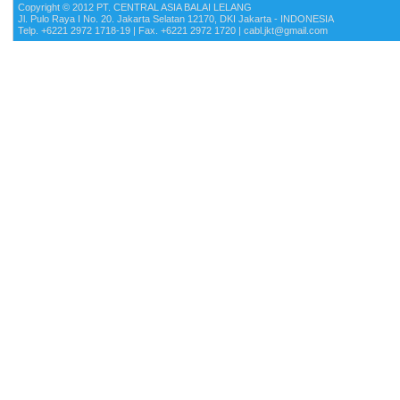
Copyright © 2012 PT. CENTRAL ASIA BALAI LELANG
Jl. Pulo Raya I No. 20. Jakarta Selatan 12170, DKI Jakarta - INDONESIA
Telp. +6221 2972 1718-19 | Fax. +6221 2972 1720 | cabl.jkt@gmail.com