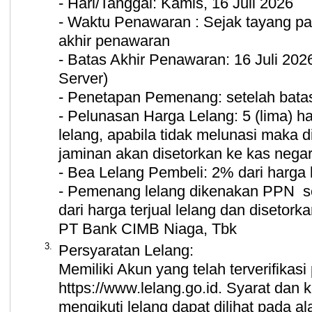
- Hari/Tanggal: Kamis, 16 Juli 2026
- Waktu Penawaran : Sejak tayang pad
akhir penawaran
- Batas Akhir Penawaran: 16 Juli 202
Server)
- Penetapan Pemenang: setelah bata
- Pelunasan Harga Lelang: 5 (lima) ha
lelang, apabila tidak melunasi maka 
jaminan akan disetorkan ke kas nega
- Bea Lelang Pembeli: 2% dari harga 
- Pemenang lelang dikenakan PPN se
dari harga terjual lelang dan diseto
PT Bank CIMB Niaga, Tbk
3.
Persyaratan Lelang:
Memiliki Akun yang telah terverifikas
https://www.lelang.go.id. Syarat dan k
mengikuti lelang dapat dilihat pada a