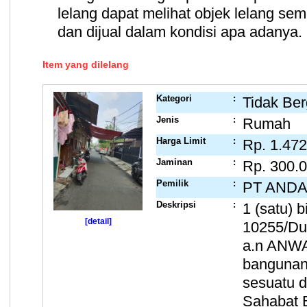
lelang dapat melihat objek lelang se
dan dijual dalam kondisi apa adanya.
Item yang dilelang
Kategori
:
Tidak Ber
Jenis
:
Rumah
Harga Limit
:
Rp. 1.472
Jaminan
:
Rp. 300.
Pemilik
:
PT ANDA
Deskripsi
:
1 (satu) 
[detail]
10255/Dur
a.n ANW
bangunan
sesuatu d
Sahabat B