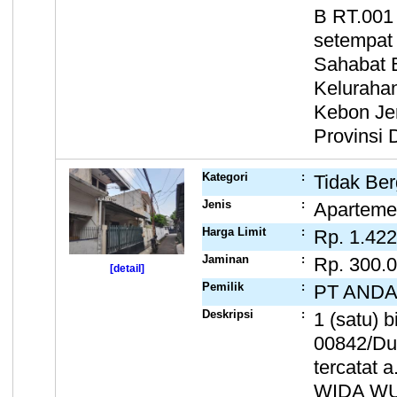
B RT.001 
setempat 
Sahabat B
Keluraha
Kebon Jer
Provinsi 
Kategori
:
Tidak Ber
Jenis
:
Apartem
Harga Limit
:
Rp. 1.422
Jaminan
:
Rp. 300.
[detail]
Pemilik
:
PT ANDA
Deskripsi
:
1 (satu) 
00842/Du
tercatat
WIDA WU