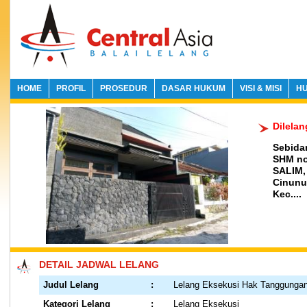
HOME
PROFIL
PROSEDUR
DASAR HUKUM
VISI & MISI
HU
Dilela
Sebida
SHM no
SALIM, 
Cinunu
Kec....
DETAIL JADWAL LELANG
Judul Lelang
:
Lelang Eksekusi Hak Tanggunga
Kategori Lelang
:
Lelang Eksekusi