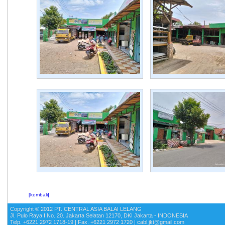
[kembali]
Copyright © 2012 PT. CENTRAL ASIA BALAI LELANG
Jl. Pulo Raya I No. 20. Jakarta Selatan 12170, DKI Jakarta - INDONESIA
Telp. +6221 2972 1718-19 | Fax. +6221 2972 1720 | cabl.jkt@gmail.com