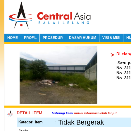
HOME
PROFIL
PROSEDUR
DASAR HUKUM
VISI & MISI
HU
Dilelan
Satu pa
No. 31
No. 31
No. 311
DETAIL ITEM
hubungi kami
untuk informasi lebih lanjut
Tidak Bergerak
Kategori Item
: