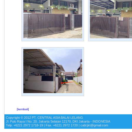
[kembali]
Copyright © 2012 PT. CENTRAL ASIA BALAI LELANG
Jl. Pulo Raya I No. 20. Jakarta Selatan 12170, DKI Jakarta - INDONESIA
Telp. +6221 2972 1718-19 | Fax. +6221 2972 1720 | cabl.jkt@gmail.com