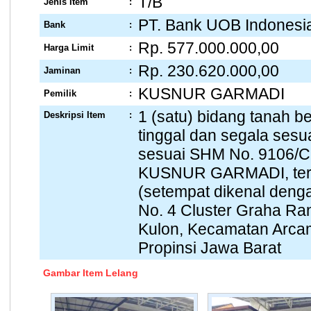
T/B
Jenis Item
:
PT. Bank UOB Indonesi
Bank
:
Rp. 577.000.000,00
Harga Limit
:
Rp. 230.620.000,00
Jaminan
:
KUSNUR GARMADI
Pemilik
:
1 (satu) bidang tanah 
Deskripsi Item
:
tinggal dan segala sesu
sesuai SHM No. 9106/C
KUSNUR GARMADI, terle
(setempat dikenal denga
No. 4 Cluster Graha Ra
Kulon, Kecamatan Arca
Propinsi Jawa Barat
Gambar Item Lelang