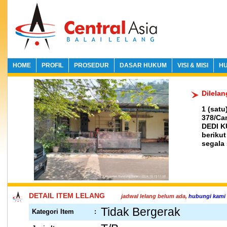
HOME
PROFIL
PROSEDUR
DASAR HUKUM
VISI & MISI
HU
Dilela
1 (sat
378/Ca
DEDI 
beriku
segala 
DETAIL ITEM LELANG
jadwal lelang belum ada,
hubungi kami
Tidak Bergerak
Kategori Item
: